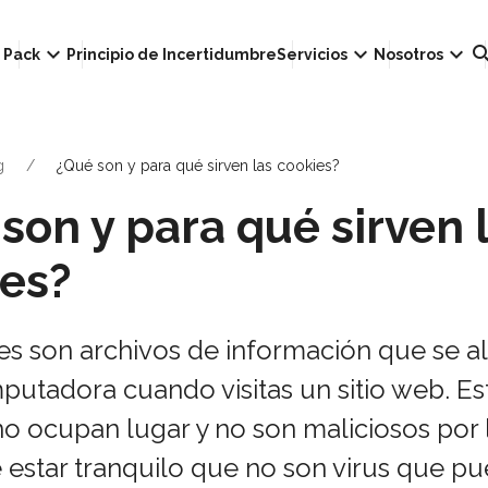
own
keyboard_arrow_down
keyboard_arrow_down
keyboard_arrow_down
sear
Pack
Principio de Incertidumbre
Servicios
Nosotros
g
¿Qué son y para qué sirven las cookies?
son y para qué sirven 
es?
es son archivos de información que se 
putadora cuando visitas un sitio web. Es
no ocupan lugar y no son maliciosos por
 estar tranquilo que no son virus que p