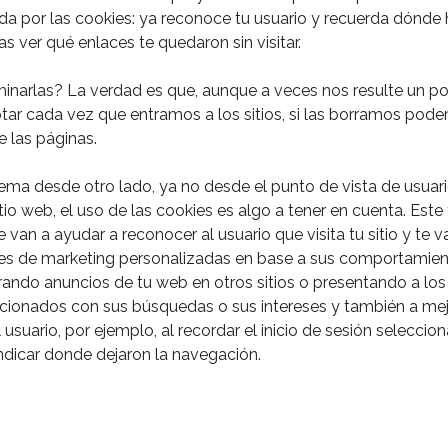
da por las cookies: ya reconoce tu usuario y recuerda dónde
 ver qué enlaces te quedaron sin visitar.⁣⁣
inarlas? La verdad es que, aunque a veces nos resulte un p
tar cada vez que entramos a los sitios, si las borramos pode
e las páginas.⁣⁣
ema desde otro lado, ya no desde el punto de vista de usuari
io web, el uso de las cookies es algo a tener en cuenta. Este
 van a ayudar a reconocer al usuario que visita tu sitio y te va
nes de marketing personalizadas en base a sus comportamien
ando anuncios de tu web en otros sitios o presentando a los
cionados con sus búsquedas o sus intereses y también a mej
 usuario, por ejemplo, al recordar el inicio de sesión selecci
ndicar donde dejaron la navegación.⁣