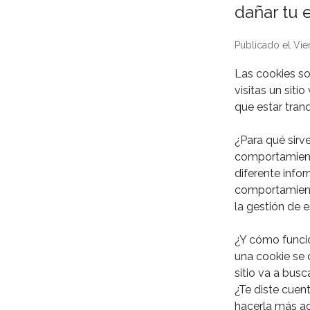
dañar tu e
Publicado el Vie
Las cookies s
visitas un sit
que estar tranq
¿Para qué sirv
comportamiento
diferente infor
comportamiento
la gestión de e
¿Y cómo funcio
una cookie se d
sitio va a bus
¿Te diste cue
hacerla más ad