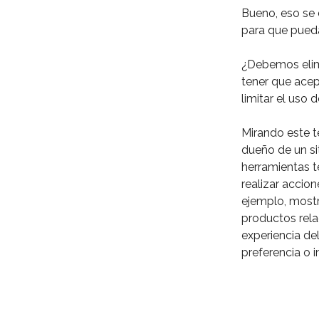
Bueno, eso se 
para que puedas
¿Debemos elim
tener que acep
limitar el uso d
Mirando este t
dueño de un sit
herramientas te
realizar accio
ejemplo, mostr
productos rela
experiencia del
preferencia o i