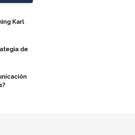
ng Karl
ategia de
unicación
s?