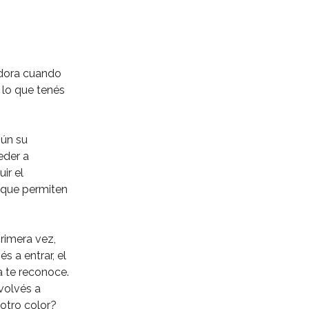
adora cuando
 lo que tenés
gún su
eder a
ir el
, que permiten
rimera vez,
s a entrar, el
a te reconoce.
volvés a
 otro color?