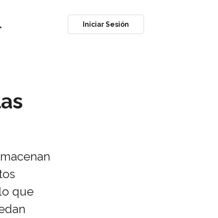
ch
Iniciar Sesión
las
almacenan
tos
 lo que
uedan