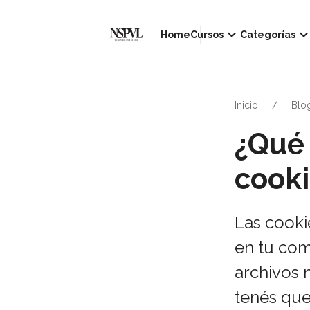
keyboard_arrow_down
keyboard_arrow_d
Home
Cursos
Categorías
Inicio
Blo
¿Qué 
cooki
Las cooki
en tu com
archivos 
tenés que