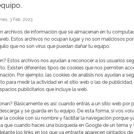
quipo.⁣⁣
rnes, 3 Feb. 2023
on archivos de información que se almacenan en tu comput
io web. Estos archivos no ocupan lugar y no son maliciosos por
uilo que no son virus que puedan dañar tu equipo.⁣⁣
en? Estos archivos nos ayudan a reconocer a los usuarios se
. Existen diferentes tipos de cookies que nos permiten acc
mación. Por ejemplo, las cookies de análisis nos ayudan a segu
 para medir la actividad en el sitio web o las de publicidad
spacios publicitarios que incluye la web.⁣⁣
nan? Básicamente es así: cuando entrás a un sitio web por p
escarga y se guarda en tu equipo. De esta forma, si vos volvé
car la cookie con su nombre y facilitar la navegación porque y
nta que cuando haces una búsqueda en Google de un tema y 
elante los links en los que ya entraste aparecen pintados de