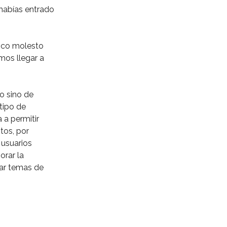
 habías entrado
oco molesto
mos llegar a
o sino de
 tipo de
 a permitir
tos, por
 usuarios
orar la
onar temas de