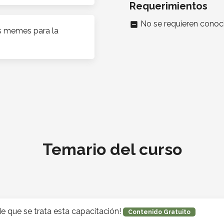
Requerimientos
No se requieren conoc
indeterminate_check_box
os memes para la
Temario del curso
e que se trata esta capacitación!
Contenido Gratuito