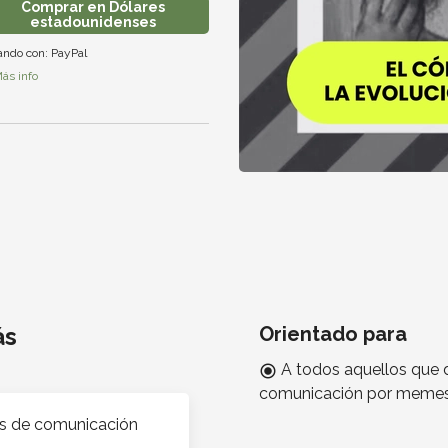
Comprar en Dólares
estadounidenses
ando con:
PayPal
ás info
enguaje
ás
Orientado para
A todos aquellos que 
radio_button_checked
comunicación por meme
as de comunicación