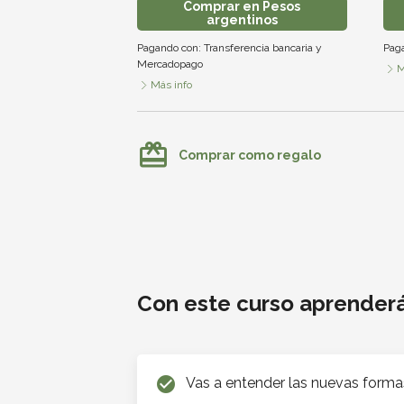
Comprar en Pesos
argentinos
Pagando con:
Transferencia bancaria
y
Pag
Mercadopago
M
Más info
card_giftcard
Comprar como regalo
El código MEME: La evolución del l
Con este curso aprender
check_circle
Vas a entender las nuevas form