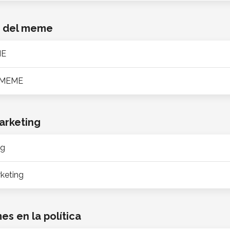
en del meme
ME
l MEME
arketing
ng
keting
s en la política