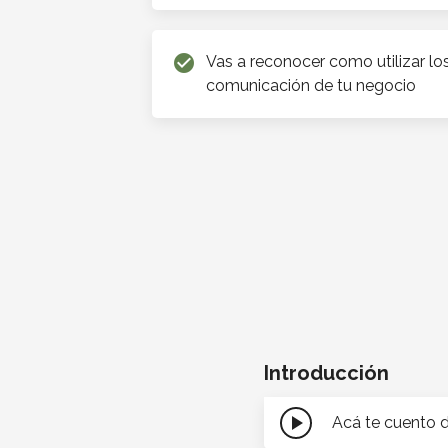
check_circle
Vas a reconocer como utilizar l
comunicación de tu negocio
Introducción
play_arrow
Acá te cuento d