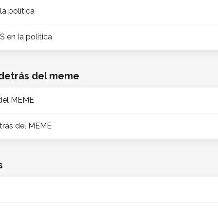
a política
en la política
 detrás del meme
s del MEME
etrás del MEME
s