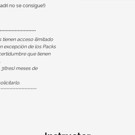
adri no se consigue!)
************************
 tienen acceso ilimitado
on excepción de los Packs
ncertidumbre que tienen
.
s 3(tres) meses de
icitarlo.
************************