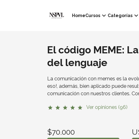
keyboard_arrow_down
keyboard_arrow_d
Home
Cursos
Categorías
El código MEME: La
del lenguaje
La comunicación con memes es la evoluc
eso!, además, bien aplicado puede result
comunicación con nuestros clientes. Con
Ver opiniones (96)
star
star
star
star
star
$70.000
U