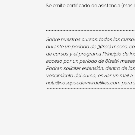
Se emite certificado de asistencia (mas l
***********************************************************
Sobre nuestros cursos: todos los cursos
durante un período de 3(tres) meses, c
de cursos y el programa Principio de I
acceso por un período de 6(seis) meses
Podran solicitar extensión, dentro de lo
vencimiento del curso, enviar un mail a
hola@nosepuedevivirdelikes.com para sol
***********************************************************