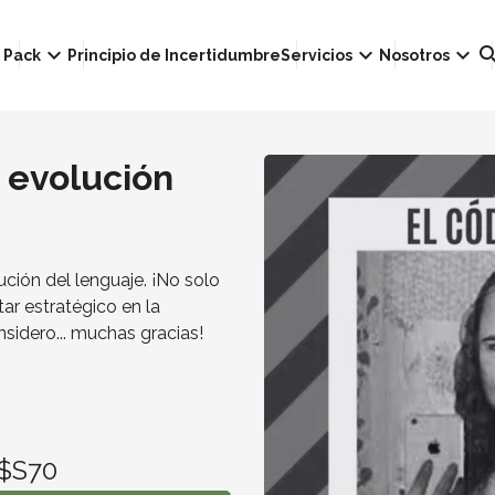
own
keyboard_arrow_down
keyboard_arrow_down
keyboard_arrow_down
sear
Pack
Principio de Incertidumbre
Servicios
Nosotros
 evolución
ión del lenguaje. ¡No solo
ar estratégico en la
sidero... muchas gracias!
$S70