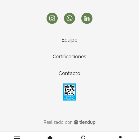
Equipo
Certificaciones
Contacto
Realizado con
menu
home
search
person