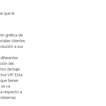
e que el
ión gráfica de
ciales clientes
olución a sus
 diferentes
ción del
tos de bajo
tos VIP. Esta
 que tienen
 se va
ia respecto a
oblemas. ⁣