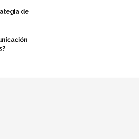
ategia de
unicación
s?