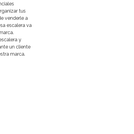
nciales
organizar tus
de venderle a
esa escalera va
marca.
escalera y
nte un cliente
tra marca. ⁣