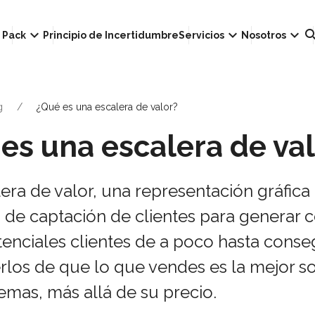
own
keyboard_arrow_down
keyboard_arrow_down
keyboard_arrow_down
sear
Pack
Principio de Incertidumbre
Servicios
Nosotros
g
¿Qué es una escalera de valor?
es una escalera de val
era de valor, una representación gráfica
a de captación de clientes para generar 
tenciales clientes de a poco hasta conse
los de que lo que vendes es la mejor so
mas, más allá de su precio. ⁣