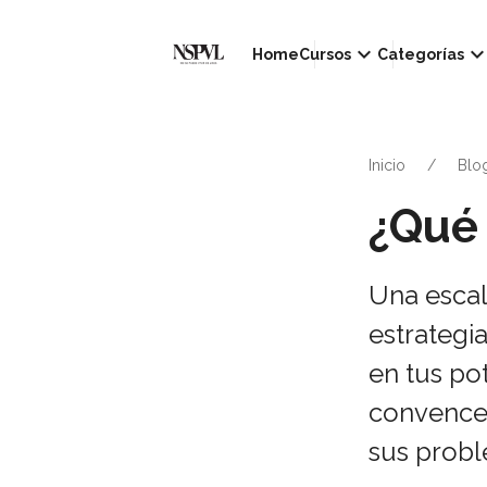
keyboard_arrow_down
keyboard_arrow_d
Home
Cursos
Categorías
Inicio
Blo
¿Qué 
Una escal
estrategi
en tus po
convencer
sus proble