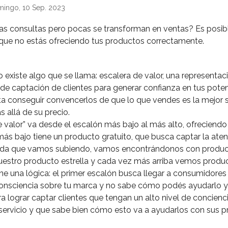
mingo, 10 Sep. 2023
s consultas pero pocas se transforman en ventas? Es posibl
ue no estás ofreciendo tus productos correctamente.⁣
o existe algo que se llama: escalera de valor, una representac
 de captación de clientes para generar confianza en tus poten
a conseguir convencerlos de que lo que vendes es la mejor s
allá de su precio. ⁣
e valor” va desde el escalón más bajo al más alto, ofreciendo
más bajo tiene un producto gratuito, que busca captar la aten
dida que vamos subiendo, vamos encontrándonos con produc
uestro producto estrella y cada vez más arriba vemos produc
iene una lógica: el primer escalón busca llegar a consumidores
consciencia sobre tu marca y no sabe cómo podés ayudarlo y
 lograr captar clientes que tengan un alto nivel de concienc
servicio y que sabe bien cómo esto va a ayudarlos con sus pr