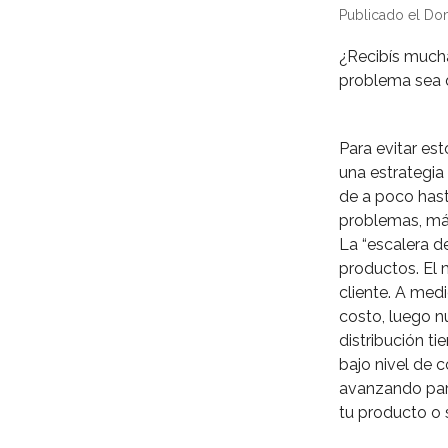
Publicado el Do
¿Recibís mucha
problema sea q
Para evitar est
una estrategia
de a poco hast
problemas, más 
La “escalera d
productos. El 
cliente. A me
costo, luego n
distribución t
bajo nivel de 
avanzando para
tu producto o 