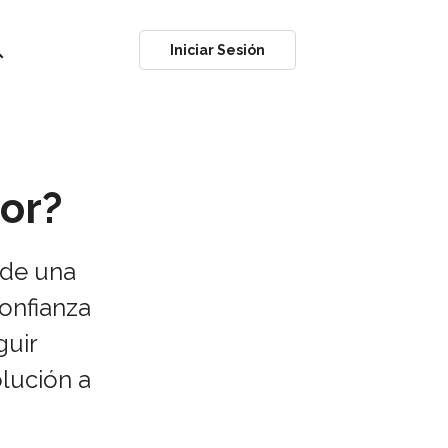
ch
Iniciar Sesión
or?
 de una
confianza
guir
lución a