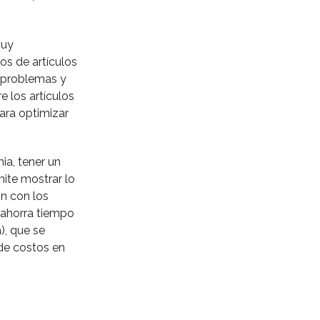
muy
os de artículos
r problemas y
e los artículos
para optimizar
ia, tener un
mite mostrar lo
ón con los
 ahorra tiempo
), que se
de costos en