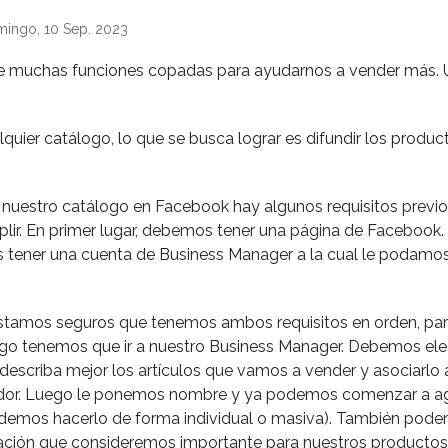
mingo, 10 Sep. 2023
e muchas funciones copadas para ayudarnos a vender más. U
uier catálogo, lo que se busca lograr es difundir los produc
 nuestro catálogo en Facebook hay algunos requisitos previ
ir. En primer lugar, debemos tener una página de Facebook
 tener una cuenta de Business Manager a la cual le podamos
stamos seguros que tenemos ambos requisitos en orden, par
go tenemos que ir a nuestro Business Manager. Debemos elegi
 describa mejor los artículos que vamos a vender y asociarlo
ador. Luego le ponemos nombre y ya podemos comenzar a ag
demos hacerlo de forma individual o masiva). También pod
ación que consideremos importante para nuestros productos: 