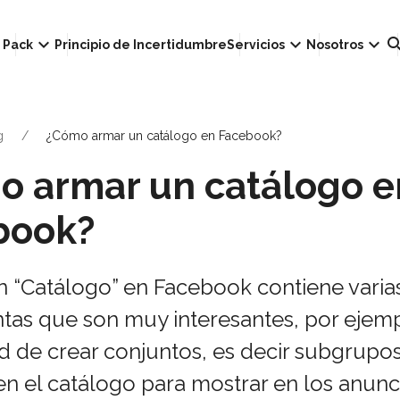
own
keyboard_arrow_down
keyboard_arrow_down
keyboard_arrow_down
sear
Pack
Principio de Incertidumbre
Servicios
Nosotros
g
¿Cómo armar un catálogo en Facebook?
o armar un catálogo e
book?
n “Catálogo” en Facebook contiene varia
tas que son muy interesantes, por ejemp
ad de crear conjuntos, es decir subgrupo
 en el catálogo para mostrar en los anunc