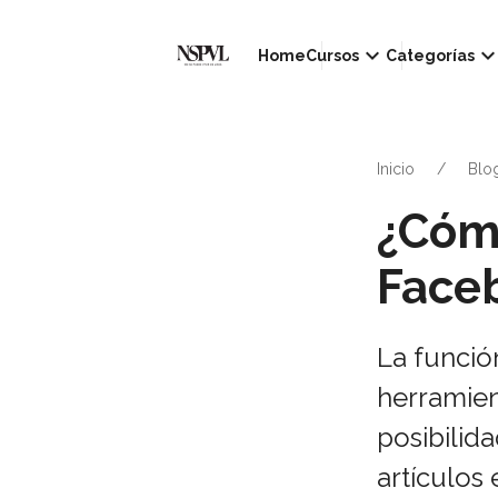
keyboard_arrow_down
keyboard_arrow_d
Home
Cursos
Categorías
Inicio
Blo
¿Cóm
Face
La funció
herramien
posibilid
artículos