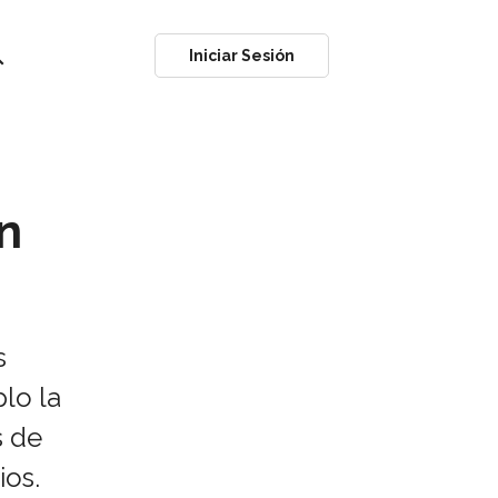
ch
Iniciar Sesión
n
s
lo la
s de
ios.