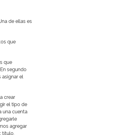
na de ellas es
tos que
os que
. En segundo
 asignar el
a crear
r el tipo de
 a una cuenta
regarle
emos agregar
título,