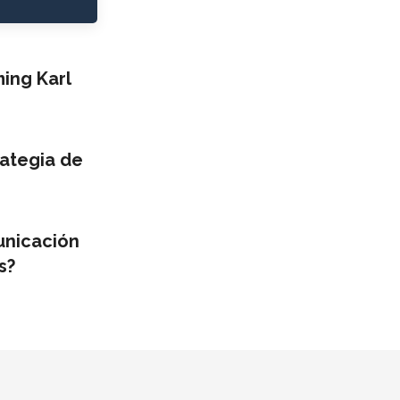
ng Karl
ategia de
unicación
s?