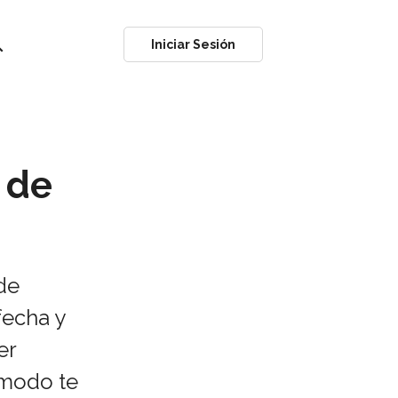
ch
Iniciar Sesión
 de
de
fecha y
er
ómodo te