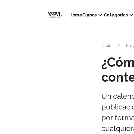
keyboard_arrow_down
keyboard_arrow_d
Home
Cursos
Categorías
Inicio
Blo
¿Cóm
cont
Un calend
publicaci
por forma
cualquier