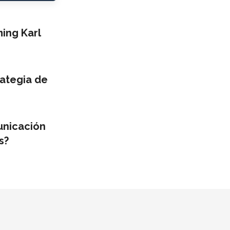
ng Karl
ategia de
unicación
s?