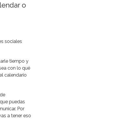
alendar o
s sociales
carle tiempo y
 sea con lo qué
el calendario
 de
s que puedas
municar. Por
vas a tener eso