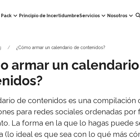
own
keyboard_arrow_down
keyboard_arrow_down
keyboard_arrow_down
sear
Pack
Principio de Incertidumbre
Servicios
Nosotros
g
¿Cómo armar un calendario de contenidos?
o armar un calendario
enidos?
ario de contenidos es una compilación 
ones para redes sociales ordenadas por 
to. La forma en la que lo hagas puede s
a (lo ideal es que sea con lo qué más c