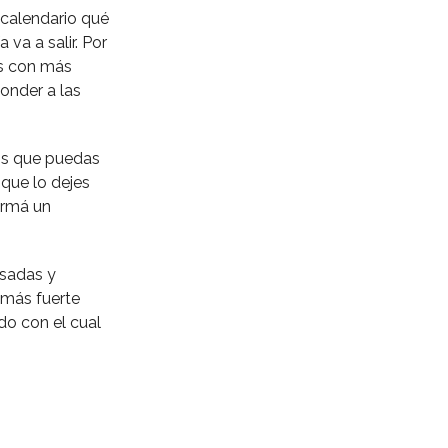
 calendario qué
 va a salir. Por
ás con más
onder a las
zos que puedas
que lo dejes
armá un
nsadas y
 más fuerte
do con el cual