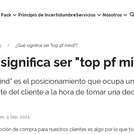
own
keyboard_arrow_down
keyboard_arrow_down
keyboard_arrow_down
sear
Pack
Principio de Incertidumbre
Servicios
Nosotros
g
¿Qué significa ser "top pf mind"?
significa ser "top pf m
ind” es el posicionamiento que ocupa u
te del cliente a la hora de tomar una dec
es, 9 Sep. 2024
opción de compra para nuestros clientes es algo por lo que to