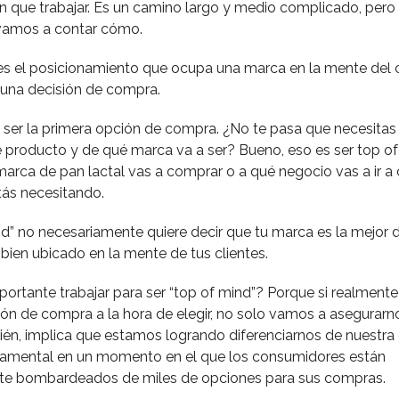
n que trabajar. Es un camino largo y medio complicado, pero
 vamos a contar cómo.
es el posicionamiento que ocupa una marca en la mente del cl
 una decisión de compra.
ía, ser la primera opción de compra. ¿No te pasa que necesita
 producto y de qué marca va a ser? Bueno, eso es ser top o
arca de pan lactal vas a comprar o a qué negocio vas a ir a
ás necesitando.
nd” no necesariamente quiere decir que tu marca es la mejor 
 bien ubicado en la mente de tus clientes.
portante trabajar para ser “top of mind”? Porque si realment
ión de compra a la hora de elegir, no solo vamos a asegurarn
ién, implica que estamos logrando diferenciarnos de nuestr
ndamental en un momento en el que los consumidores están
e bombardeados de miles de opciones para sus compras.