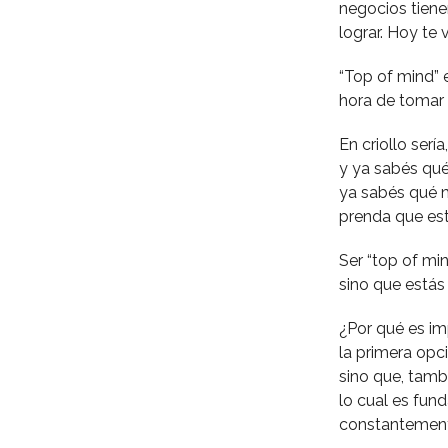
negocios tiene
lograr. Hoy te
“Top of mind” 
hora de tomar
En criollo ser
y ya sabés qué
ya sabés qué m
prenda que est
Ser “top of mi
sino que estás
¿Por qué es im
la primera opc
sino que, tamb
lo cual es fu
constantement