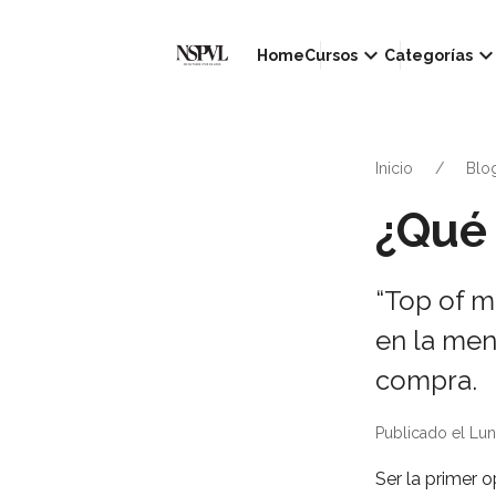
keyboard_arrow_down
keyboard_arrow_d
Home
Cursos
Categorías
Inicio
Blo
¿Qué 
“Top of m
en la men
compra.
Publicado el Lun
Ser la primer 