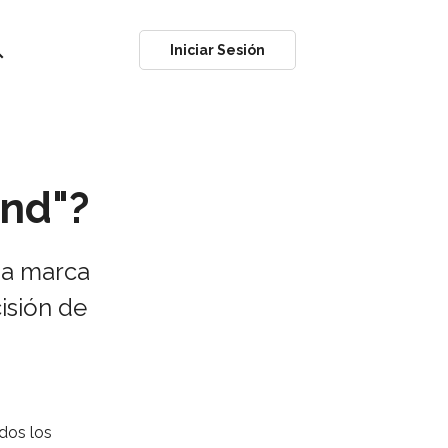
ch
Iniciar Sesión
ind"?
na marca
isión de
dos los