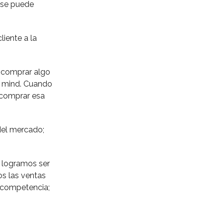
 se puede
iente a la
s comprar algo
f mind. Cuando
 comprar esa
del mercado;
e logramos ser
os las ventas
a competencia;