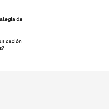
ategia de
unicación
s?