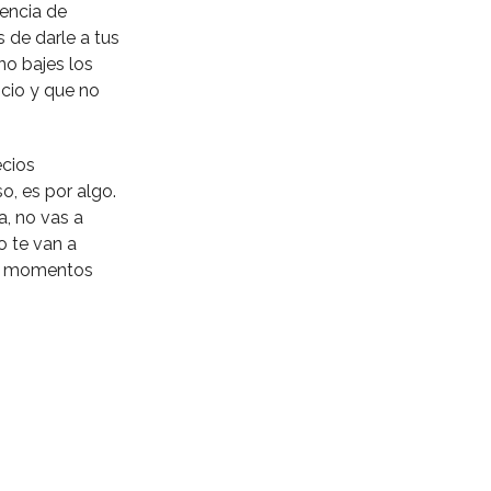
iencia de
s de darle a tus
no bajes los
ocio y que no
ecios
o, es por algo.
a, no vas a
 te van a
 en momentos