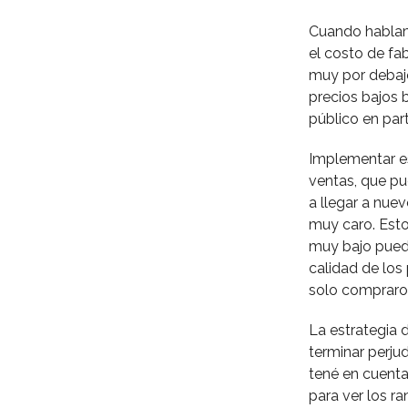
Cuando hablam
el costo de fab
muy por debajo
precios bajos 
público en part
Implementar es
ventas, que pu
a llegar a nue
muy caro. Esto
muy bajo puede
calidad de los
solo compraron
La estrategia 
terminar perju
tené en cuenta
para ver los ra