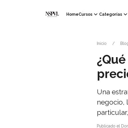
keyboard_arrow_down
keyboard_arrow_d
Home
Cursos
Categorías
Inicio
Blo
¿Qué 
preci
Una estra
negocio, 
particular
Publicado el Do