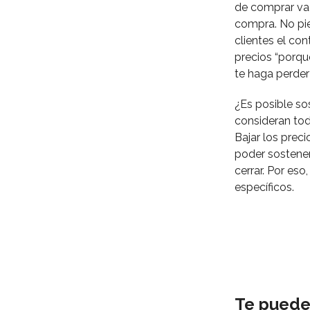
de comprar va 
compra. No pier
clientes el co
precios “porqu
te haga perder
¿Es posible sos
consideran tod
Bajar los preci
poder sostene
cerrar. Por es
específicos.
Te puede