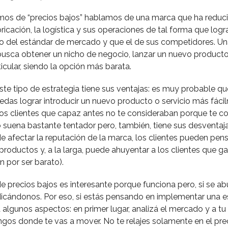
os de “precios bajos” hablamos de una marca que ha reduc
ricación, la logística y sus operaciones de tal forma que logr
 del estándar de mercado y que el de sus competidores. Un
busca obtener un nicho de negocio, lanzar un nuevo producto 
icular, siendo la opción más barata.
te tipo de estrategia tiene sus ventajas: es muy probable q
edas lograr introducir un nuevo producto o servicio más fáci
vos clientes que capaz antes no te consideraban porque te c
 suena bastante tentador pero, también, tiene sus desventaja
 afectar la reputación de la marca, los clientes pueden pens
 productos y, a la larga, puede ahuyentar a los clientes que g
 por ser barato).
de precios bajos es interesante porque funciona pero, si se a
dicándonos. Por eso, si estás pensando en implementar una es
 algunos aspectos: en primer lugar, analizá el mercado y a t
ngos donde te vas a mover. No te relajes solamente en el prec