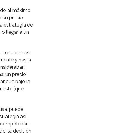
ido al máximo
a un precio
a estrategia de
o llegar a un
ue tengas más
lmente y hasta
onsideraban
s: un precio
ar que bajó la
anaste (que
busa, puede
trategia así,
u competencia
io: la decisión