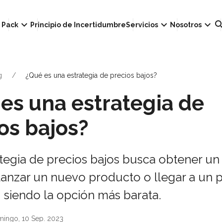
own
keyboard_arrow_down
keyboard_arrow_down
keyboard_arrow_down
sear
Pack
Principio de Incertidumbre
Servicios
Nosotros
g
¿Qué es una estrategia de precios bajos?
es una estrategia de
os bajos?
tegia de precios bajos busca obtener un
lanzar un nuevo producto o llegar a un 
, siendo la opción más barata.
mingo, 10 Sep. 2023