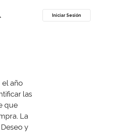
ch
Iniciar Sesión
 el año
ificar las
de que
mpra. La
, Deseo y