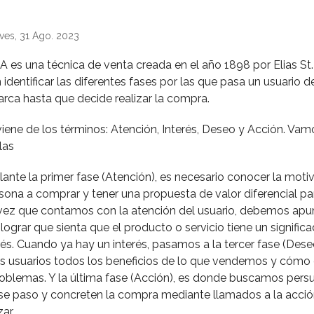
ves, 31 Ago. 2023
 es una técnica de venta creada en el año 1898 por Elias St
 identificar las diferentes fases por las que pasa un usuario 
ca hasta que decide realizar la compra.
viene de los términos: Atención, Interés, Deseo y Acción. Va
las
elante la primer fase (Atención), es necesario conocer la moti
rsona a comprar y tener una propuesta de valor diferencial pa
vez que contamos con la atención del usuario, debemos apun
ograr que sienta que el producto o servicio tiene un significad
rés. Cuando ya hay un interés, pasamos a la tercer fase (Deseo
os usuarios todos los beneficios de lo que vendemos y cómo
roblemas. Y la última fase (Acción), es donde buscamos persu
se paso y concreten la compra mediante llamados a la acció
zar.