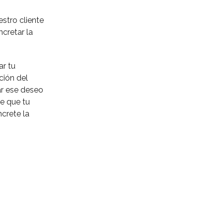
stro cliente
ncretar la
r tu
ción del
ar ese deseo
de que tu
ncrete la