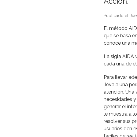
Acción.
Publicado el Jue
El método AIDA
que se basa en
conoce una mar
La sigla AIDA 
cada una de el
Para llevar ad
lleva a una pe
atención. Una 
necesidades y l
generar el inte
le muestra a l
resolver sus p
usuarios den e
fáciles de reali