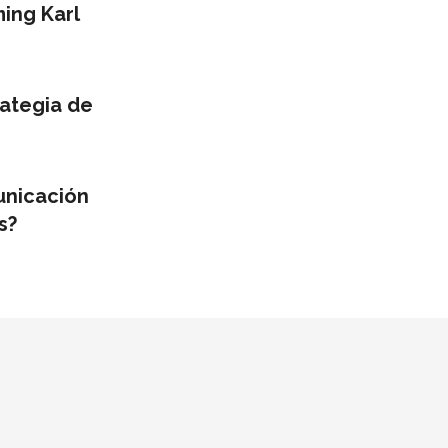
ng Karl
ategia de
unicación
s?