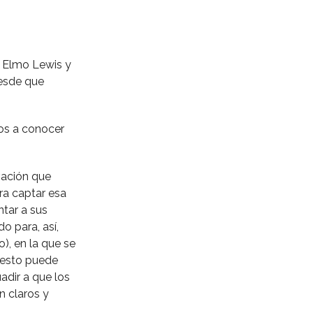
. Elmo Lewis y
desde que
mos a conocer
vación que
ra captar esa
tar a sus
o para, así,
), en la que se
 esto puede
adir a que los
n claros y