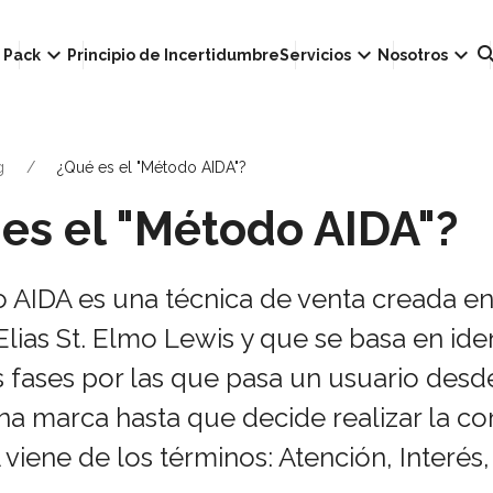
own
keyboard_arrow_down
keyboard_arrow_down
keyboard_arrow_down
sear
Pack
Principio de Incertidumbre
Servicios
Nosotros
g
¿Qué es el "Método AIDA"?
es el "Método AIDA"?
 AIDA es una técnica de venta creada en
lias St. Elmo Lewis y que se basa en ident
s fases por las que pasa un usuario des
a marca hasta que decide realizar la co
 viene de los términos: Atención, Interés