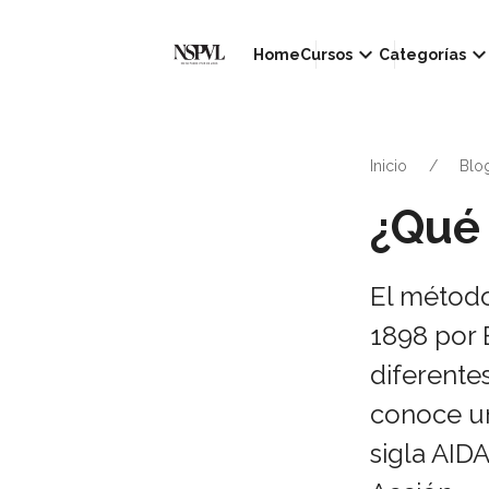
keyboard_arrow_down
keyboard_arrow_d
Home
Cursos
Categorías
Inicio
Blo
¿Qué 
El método
1898 por E
diferente
conoce un
sigla AIDA