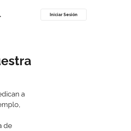
ch
Iniciar Sesión
estra
edican a
jemplo,
a de