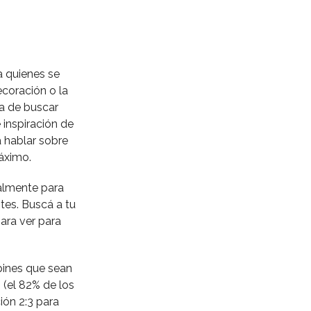
a quienes se
ecoración o la
ra de buscar
 inspiración de
 hablar sobre
áximo.
almente para
tes. Buscá a tu
ara ver para
pines que sean
 (el 82% de los
ión 2:3 para