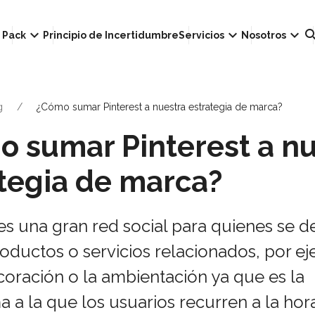
own
keyboard_arrow_down
keyboard_arrow_down
keyboard_arrow_down
sear
Pack
Principio de Incertidumbre
Servicios
Nosotros
g
¿Cómo sumar Pinterest a nuestra estrategia de marca?
 sumar Pinterest a nu
tegia de marca?
 es una gran red social para quienes se d
oductos o servicios relacionados, por e
coración o la ambientación ya que es la
a a la que los usuarios recurren a la hor