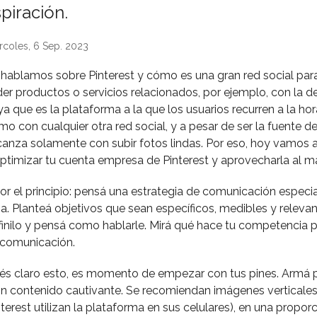
piración.
rcoles, 6 Sep. 2023
ablamos sobre Pinterest y cómo es una gran red social par
er productos o servicios relacionados, por ejemplo, con la d
a que es la plataforma a la que los usuarios recurren a la ho
mo con cualquier otra red social, y a pesar de ser la fuente de
anza solamente con subir fotos lindas. Por eso, hoy vamos a
timizar tu cuenta empresa de Pinterest y aprovecharla al m
 el principio: pensá una estrategia de comunicación especi
a. Planteá objetivos que sean específicos, medibles y relevan
efinilo y pensá como hablarle. Mirá qué hace tu competencia p
 comunicación.
és claro esto, es momento de empezar con tus pines. Armá 
on contenido cautivante. Se recomiendan imágenes verticales
terest utilizan la plataforma en sus celulares), en una proporc