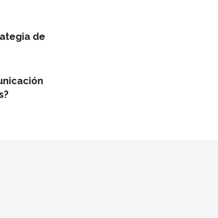
ategia de
unicación
s?