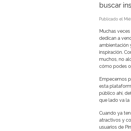
buscar ins
Publicado el Mié
Muchas veces h
dedican a vend
ambientación y
inspiración. Co
muchos, no alc
cómo podes op
Empecemos por
esta plataform
público ahí, d
que lado va la
Cuando ya ten
atractivos y c
usuarios de Pin