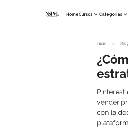
keyboard_arrow_down
keyboard_arrow_d
Home
Cursos
Categorías
Inicio
Blo
¿Cómo
estra
Pinterest
vender pr
con la de
plataform