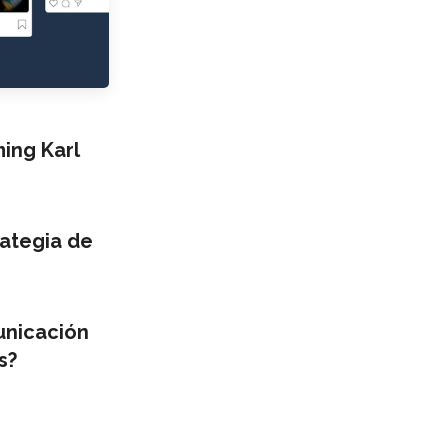
ng Karl
ategia de
unicación
s?