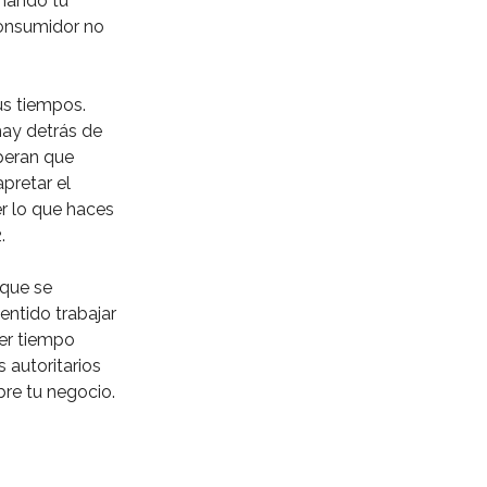
onando tu
consumidor no
us tiempos.
ay detrás de
peran que
pretar el
er lo que haces
⁣
 que se
entido trabajar
der tiempo
 autoritarios
re tu negocio.