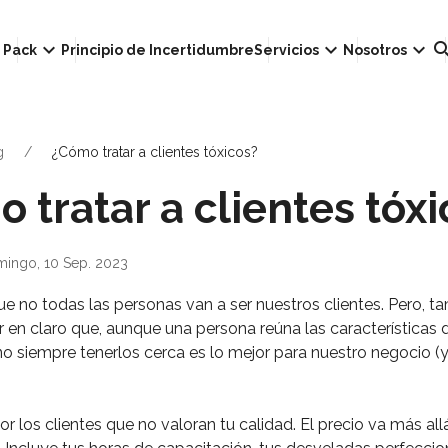
own
keyboard_arrow_down
keyboard_arrow_down
keyboard_arrow_down
sear
Pack
Principio de Incertidumbre
Servicios
Nosotros
g
¿Cómo tratar a clientes tóxicos?
 tratar a clientes tóxi
mingo, 10 Sep. 2023
 no todas las personas van a ser nuestros clientes. Pero, ta
r en claro que, aunque una persona reúna las características 
, no siempre tenerlos cerca es lo mejor para nuestro negocio (
los clientes que no valoran tu calidad. El precio va más all