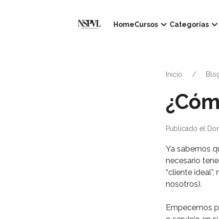
keyboard_arrow_down
keyboard_arrow_d
Home
Cursos
Categorías
Inicio
Blo
¿Cómo
Publicado el Do
Ya sabemos que
necesario tene
“cliente ideal”
nosotros). ⁣
Empecemos por 