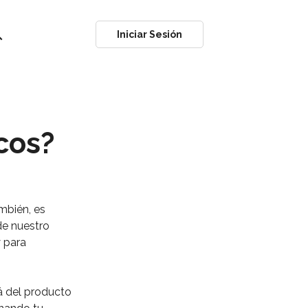
ch
Iniciar Sesión
cos?
mbién, es
de nuestro
y para
á del producto