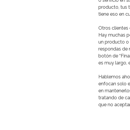
o servicio en 
producto, tus 
tiene eso en cu
Otros clientes
Hay muchas pe
un producto o 
respondas de m
botón de “Fina
es muy largo, e
Hablemos ahora
enfocan solo en
en mantenerlos
tratando de cal
que no aceptan