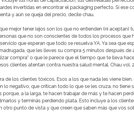
sí. Incluye tus horas de capacitación, tus desveladas perfecci
tardes invertidas en encontrar el packaging perfecto. Si ese 
enta y aún se queja del precio, decile chau. ⁣
 que mejor tener lejos son los que no entienden (ni aceptan) t
rsonas que no son conscientes de todos los procesos que h
servicio que esperan que todo se resuelva YA. Ya sea que es
adrugada, que les lleves su compra 5 minutos después de a
lizar compra” o que le parece que el tiempo que te lleva hac
sos clientes atentan contra nuestra salud mental. Chau vol. 2.
 de los clientes tóxicos. Esos a los que nada les viene bien,
 lo negativo, que critican todo lo que se les cruza, no tiene s
 porque, a la larga, te hacen trabajar de más y te hacen per
marlos y terminás perdiendo plata. Esto incluye a los clientes
 otro punto de vista y que creen que saben más que vos sob