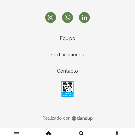
Equipo
Certificaciones
Contacto
Realizado con
menu
home
search
person