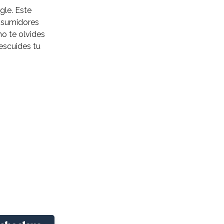
gle. Este
nsumidores
o te olvides
descuides tu