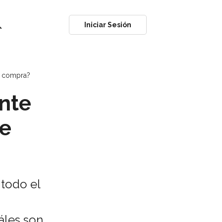
ch
Iniciar Sesión
e compra?
nte
de
todo el
áles son