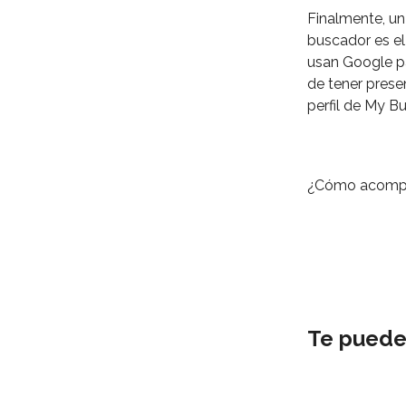
Finalmente, un
buscador es e
usan Google pa
de tener prese
perfil de My B
¿Cómo acompañ
Te puede