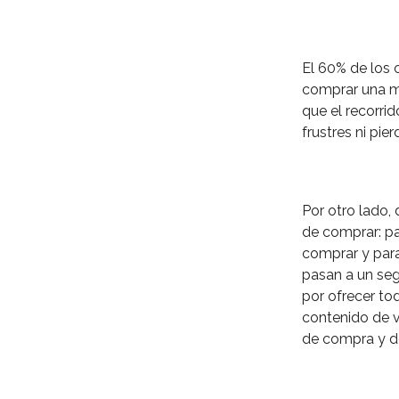
El 60% de los 
comprar una m
que el recorrid
frustres ni pier
Por otro lado,
de comprar: pa
comprar y para
pasan a un se
por ofrecer to
contenido de v
de compra y de