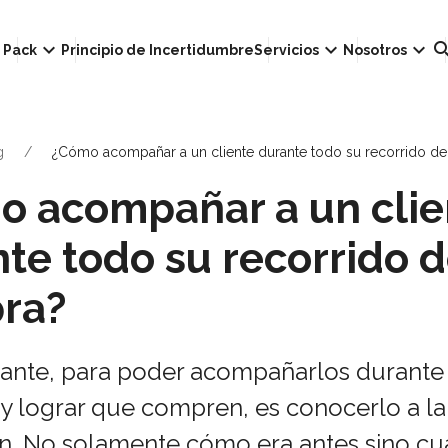
own
keyboard_arrow_down
keyboard_arrow_down
keyboard_arrow_down
sear
Pack
Principio de Incertidumbre
Servicios
Nosotros
g
¿Cómo acompañar a un cliente durante todo su recorrido d
o acompañar a un clie
te todo su recorrido 
ra?
ante, para poder acompañarlos durante 
 y lograr que compren, es conocerlo a la
n. No solamente cómo era antes sino cu