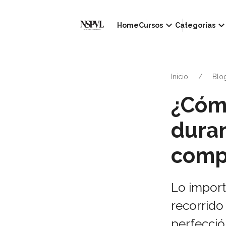
keyboard_arrow_down
keyboard_arrow_d
Home
Cursos
Categorías
Inicio
Blo
¿Cóm
duran
comp
Lo import
recorrido
perfecció