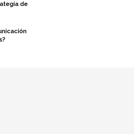
ategia de
unicación
s?