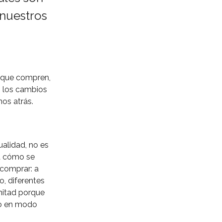
 nuestros
r que compren,
n los cambios
os atrás.
ualidad, no es
 a cómo se
 comprar: a
o, diferentes
mitad porque
do en modo