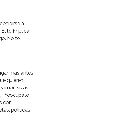
decidirse a
 Esto implica
go. No te
igar más antes
que quieren
as impulsivas
. Preocupate
es con
tas, políticas