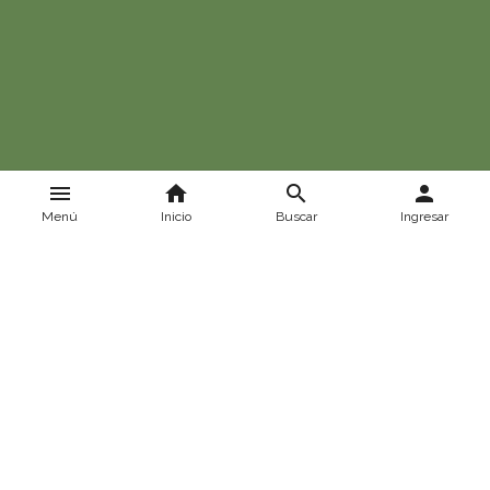
menu
home
search
person
Menú
Inicio
Buscar
Ingresar