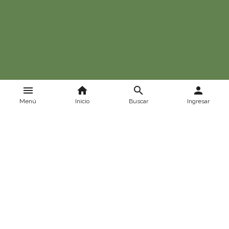
menu
home
search
person
Menú
Inicio
Buscar
Ingresar